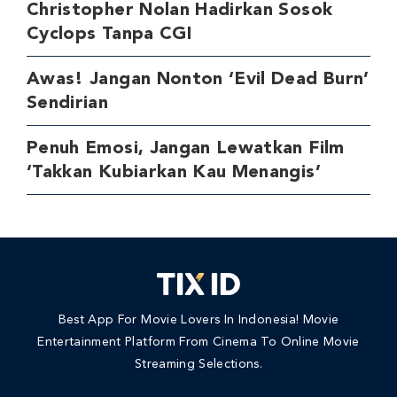
Christopher Nolan Hadirkan Sosok
Cyclops Tanpa CGI
Awas! Jangan Nonton ‘Evil Dead Burn’
Sendirian
Penuh Emosi, Jangan Lewatkan Film
‘Takkan Kubiarkan Kau Menangis’
Best App For Movie Lovers In Indonesia! Movie
Entertainment Platform From Cinema To Online Movie
Streaming Selections.