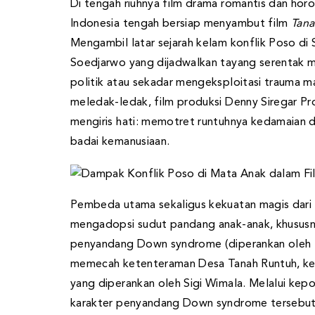
Di tengah riuhnya film drama romantis dan horo
Indonesia tengah bersiap menyambut film
Tan
Mengambil latar sejarah kelam konflik Poso di 
Soedjarwo yang dijadwalkan tayang serentak mu
politik atau sekadar mengeksploitasi trauma ma
meledak-ledak, film produksi Denny Siregar Prod
mengiris hati: memotret runtuhnya kedamaian d
badai kemanusiaan.
Pembeda utama sekaligus kekuatan magis dari f
mengadopsi sudut pandang anak-anak, khususn
penyandang Down syndrome (diperankan oleh Ri
memecah ketenteraman Desa Tanah Runtuh, kedu
yang diperankan oleh Sigi Wimala. Melalui kepol
karakter penyandang Down syndrome tersebut