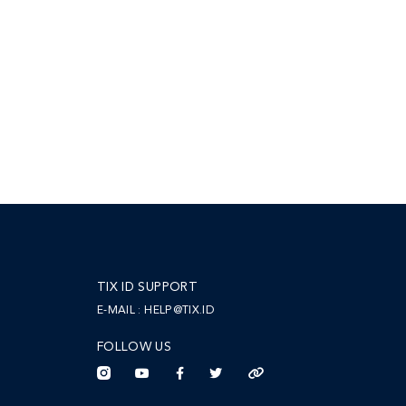
TIX ID SUPPORT
E-MAIL :
HELP@TIX.ID
FOLLOW US