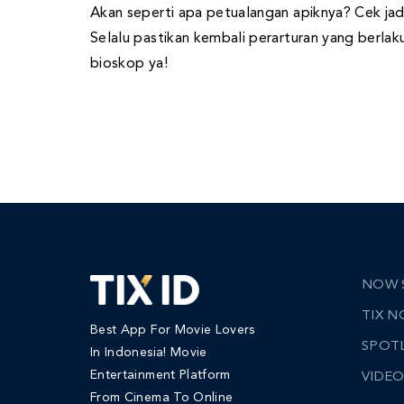
Akan seperti apa petualangan apiknya? Cek jadw
Selalu pastikan kembali perarturan yang berl
bioskop ya!
NOW 
TIX 
Best App For Movie Lovers
SPOT
In Indonesia! Movie
Entertainment Platform
VIDEO
From Cinema To Online