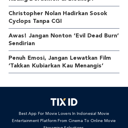
Christopher Nolan Hadirkan Sosok
Cyclops Tanpa CGI
Awas! Jangan Nonton ‘Evil Dead Burn’
Sendirian
Penuh Emosi, Jangan Lewatkan Film
‘Takkan Kubiarkan Kau Menangis’
Best App For Movie Lovers In Indonesia! Movie
Entertainment Platform From Cinema To Online Movie
Streaming Selections.