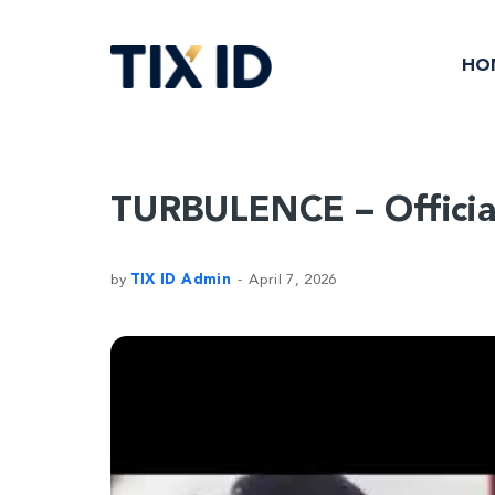
HO
TURBULENCE – Official
by
TIX ID Admin
April 7, 2026