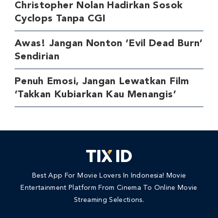
Christopher Nolan Hadirkan Sosok
Cyclops Tanpa CGI
Awas! Jangan Nonton ‘Evil Dead Burn’
Sendirian
Penuh Emosi, Jangan Lewatkan Film
‘Takkan Kubiarkan Kau Menangis’
Best App For Movie Lovers In Indonesia! Movie
Entertainment Platform From Cinema To Online Movie
Streaming Selections.