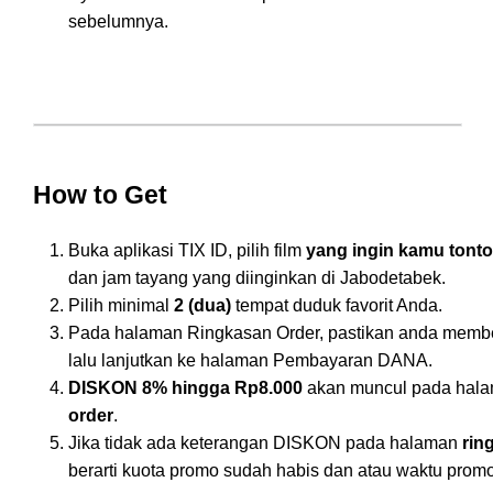
sebelumnya.
How to Get
Buka aplikasi TIX ID, pilih film
yang ingin kamu tont
dan jam tayang yang diinginkan di Jabodetabek.
Pilih minimal
2 (dua)
tempat duduk favorit Anda.
Pada halaman Ringkasan Order, pastikan anda membel
lalu lanjutkan ke halaman Pembayaran DANA.
DISKON 8% hingga Rp8.000
akan muncul pada hal
order
.
Jika tidak ada keterangan DISKON pada halaman
rin
berarti kuota promo sudah habis dan atau waktu promo 