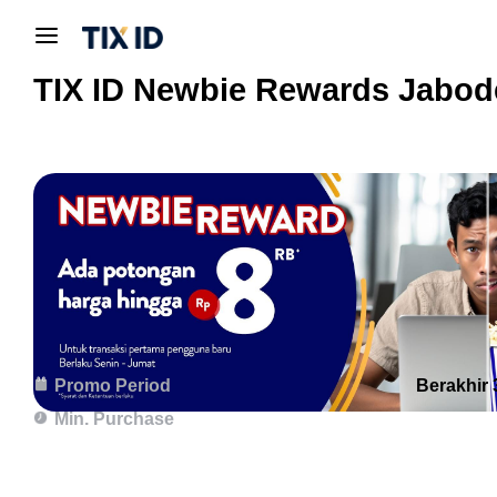
TIX ID Newbie Rewards Jabod
Promo Period
Berakhir
Min. Purchase