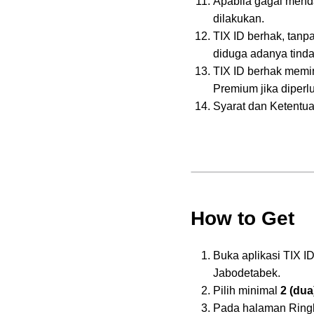
Apabila gagal mend
dilakukan.
TIX ID berhak, tanp
diduga adanya tind
TIX ID berhak memi
Premium jika diperlu
Syarat dan Ketentu
How to Get
Buka aplikasi TIX ID,
Jabodetabek.
Pilih minimal
2 (dua
Pada halaman Ringka