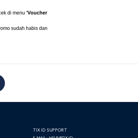
cek di menu
‘Voucher
 promo sudah habis dan
TIX ID SUPPORT