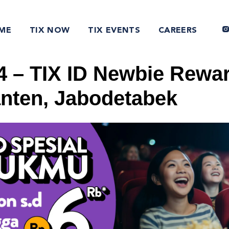
ME
TIX NOW
TIX EVENTS
CAREERS
4 – TIX ID Newbie Rewa
anten, Jabodetabek