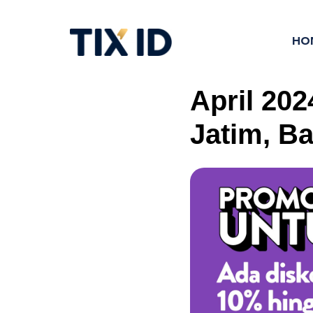
HO
April 202
Jatim, B