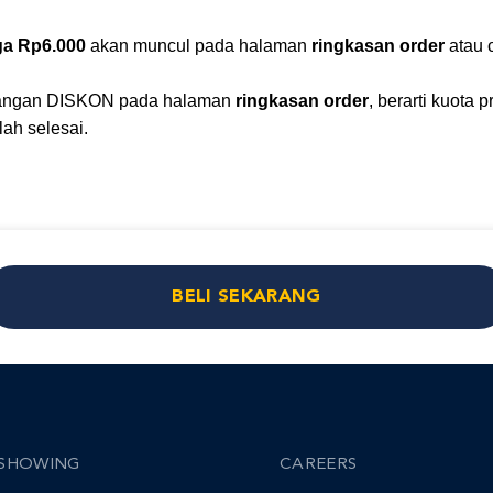
.
a Rp6.000
akan muncul pada halaman
ringkasan order
atau 
erangan DISKON pada halaman
ringkasan order
, berarti kuota
lah selesai.
BELI SEKARANG
SHOWING
CAREERS