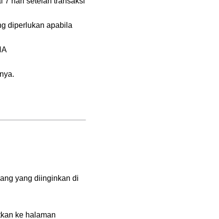
 hari setelah transaksi
g diperlukan apabila
NA
nya.
yang yang diinginkan di
utkan ke halaman