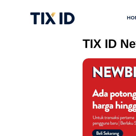
HO
TIX ID N