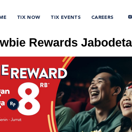
ME
TIX NOW
TIX EVENTS
CAREERS
ewbie Rewards Jabodet