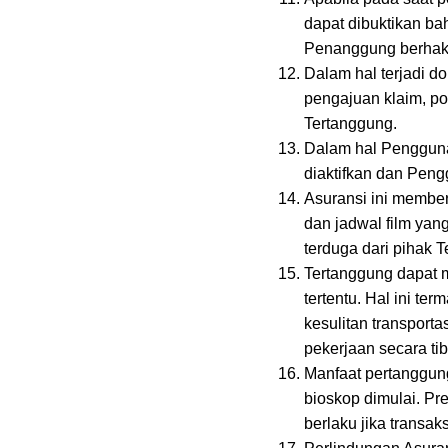
dapat dibuktikan ba
Penanggung berhak 
Dalam hal terjadi do
pengajuan klaim, pol
Tertanggung.
Dalam hal Pengguna
diaktifkan dan Pen
Asuransi ini member
dan jadwal film yang
terduga dari pihak 
Tertanggung dapat me
tertentu. Hal ini te
kesulitan transporta
pekerjaan secara tib
Manfaat pertanggung
bioskop dimulai. Pre
berlaku jika transak