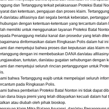
ggung dan Tertanggung terkait pelaksanaan Proteksi Batal N
 syarat dan ketentuan, pengajuan dan proses klaim. Tertanggung
n/atau afiliasinya dari segala bentuk keberatan, pertanggun
ehubungan dengan ketentuan-ketentuan yang tercantum dalam 
elah memiliki untuk menggunakan layanan Proteksi Batal Nont
pada Penanggung melalui kanal dan prosedur yang telah diten
bagaimana dinformasikan dalam Ringkasan Polis dalam hal ini
ami dan menyetujui bahwa proses dan keputusan atas klaim
ertanggung dengan ini membebaskan DANA dan/atau afiliasinya
gungjawaban, tuntutan, dan/atau gugatan sehubungan dengan ke
i dan menyetujui seluruh rincian pertanggungan untuk Protek
is.
mi bahwa Tertanggung wajib untuk mempelajari seluruh infor
ercantum pada Ringkasan Polis.
i bahwa pembelian Proteksi Batal Nonton ini tidak dapat dib
n dana biaya premi yang telah dibayarkan kecuali dalam hal t
atalkan atau diubah oleh pihak bioskop.
engajuan klaim Mitra Pialang Asuransi, dan/atau Penanggung m