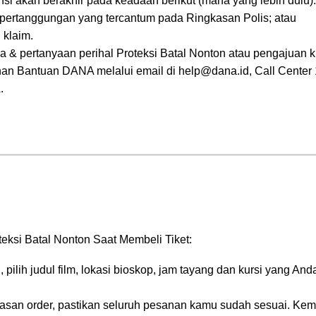
si akan berakhir pada keadaan berikut (mana yang lebih dulu):
 pertanggungan yang tercantum pada Ringkasan Polis; atau
 klaim.
la & pertanyaan perihal Proteksi Batal Nonton atau pengajuan k
n Bantuan DANA melalui email di help@dana.id, Call Center
.
ksi Batal Nonton Saat Membeli Tiket:
 pilih judul film, lokasi bioskop, jam tayang dan kursi yang Anda
asan order, pastikan seluruh pesanan kamu sudah sesuai. Kem