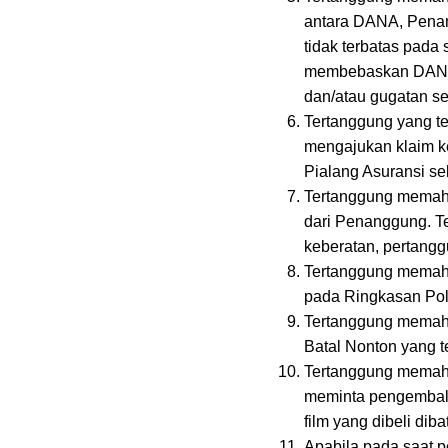
antara DANA, Penan
tidak terbatas pada
membebaskan DANA da
dan/atau gugatan s
Tertanggung yang t
mengajukan klaim ke
Pialang Asuransi se
Tertanggung memah
dari Penanggung. T
keberatan, pertang
Tertanggung memaham
pada Ringkasan Pol
Tertanggung memaha
Batal Nonton yang t
Tertanggung memaham
meminta pengembalia
film yang dibeli dib
Apabila pada saat p