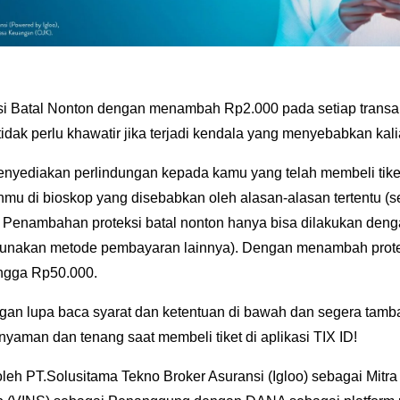
i Batal Nonton dengan menambah Rp2.000 pada setiap transak
 tidak perlu khawatir jika terjadi kendala yang menyebabkan kali
nyediakan perlindungan kepada kamu yang telah membeli tiket f
anmu di bioskop yang disebabkan oleh alasan-alasan tertentu (
). Penambahan proteksi batal nonton hanya bisa dilakukan de
unakan metode pembayaran lainnya). Dengan menambah protek
ingga Rp50.000.
angan lupa baca syarat dan ketentuan di bawah dan segera tamb
yaman dan tenang saat membeli tiket di aplikasi TIX ID!
oleh PT.Solusitama Tekno Broker Asuransi (Igloo) sebagai Mitr