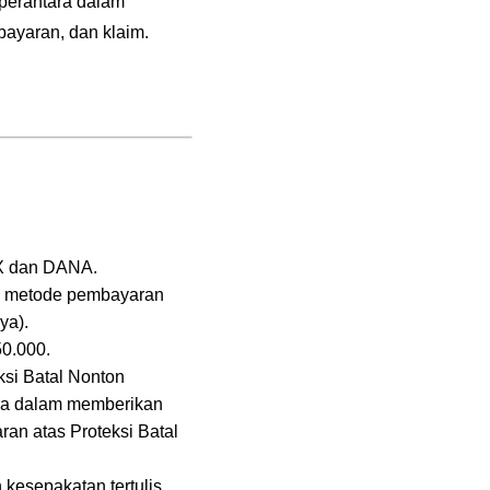
perantara dalam
ayaran, dan klaim.
TIX dan DANA.
n metode pembayaran
ya).
50.000.
si Batal Nonton
ara dalam memberikan
an atas Proteksi Batal
kesepakatan tertulis