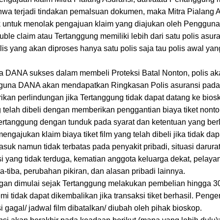
hwa terjadi tindakan pemalsuan dokumen, maka Mitra Pialang A
untuk menolak pengajuan klaim yang diajukan oleh Penggun
uble claim atau Tertanggung memiliki lebih dari satu polis asura
is yang akan diproses hanya satu polis saja tau polis awal yang
 DANA sukses dalam membeli Proteksi Batal Nonton, polis ak
gguna DANA akan mendapatkan Ringkasan Polis asuransi pada
ikan perlindungan jika Tertanggung tidak dapat datang ke bios
 telah dibeli dengan memberikan penggantian biaya tiket nonton 
Tertanggung dengan tunduk pada syarat dan ketentuan yang be
ngajukan klaim biaya tiket film yang telah dibeli jika tidak da
rmasuk namun tidak terbatas pada penyakit pribadi, situasi darura
si yang tidak terduga, kematian anggota keluarga dekat, pelayan
a-tiba, perubahan pikiran, dan alasan pribadi lainnya.
an dimulai sejak Tertanggung melakukan pembelian hingga 30 
mi tidak dapat dikembalikan jika transaksi tiket berhasil. Pen
si gagal/ jadwal film dibatalkan/ diubah oleh pihak bioskop.