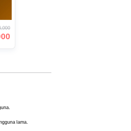
6,000
000
guna.
engguna lama.