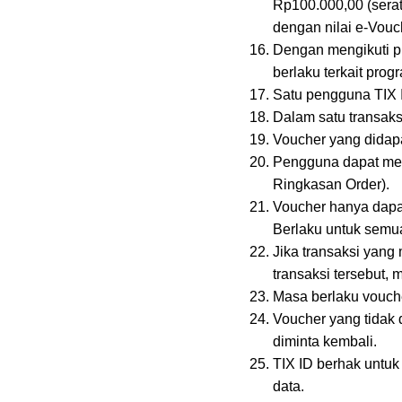
Rp100.000,00 (seratu
dengan nilai e-Vouc
Dengan mengikuti pr
berlaku terkait pro
Satu pengguna TIX 
Dalam satu transak
Voucher yang didap
Pengguna dapat mem
Ringkasan Order).
Voucher hanya dapat
Berlaku untuk semua
Jika transaksi yan
transaksi tersebut,
Masa berlaku voucher
Voucher yang tidak 
diminta kembali.
TIX ID berhak untuk
data.