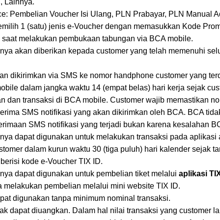
, Lainnya.
 Pembelian Voucher Isi Ulang, PLN Prabayar, PLN Manual Ad
milih 1 (satu) jenis e-Voucher dengan memasukkan Kode Pro
e saat melakukan pembukaan tabungan via BCA mobile.
anya akan diberikan kepada customer yang telah memenuhi sel
kan dikirimkan via SMS ke nomor handphone customer yang ter
bile dalam jangka waktu 14 (empat belas) hari kerja sejak c
 dan transaksi di BCA mobile. Customer wajib memastikan 
erima SMS notifikasi yang akan dikirimkan oleh BCA. BCA tid
rimaan SMS notifikasi yang terjadi bukan karena kesalahan B
nya dapat digunakan untuk melakukan transaksi pada aplikasi 
customer dalam kurun waktu 30 (tiga puluh) hari kalender sejak
 berisi kode e-Voucher TIX ID.
nya dapat digunakan untuk pembelian tiket melalui
aplikasi TI
a melakukan pembelian melalui mini website TIX ID.
pat digunakan tanpa minimum nominal transaksi.
dak dapat diuangkan. Dalam hal nilai transaksi yang customer l