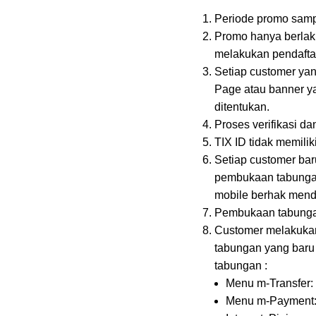
Periode promo sam
Promo hanya berlak
melakukan pendafta
Setiap customer ya
Page atau banner ya
ditentukan.
Proses verifikasi 
TIX ID tidak memili
Setiap customer ba
pembukaan tabungan
mobile berhak menda
Pembukaan tabungan
Customer melakukan 
tabungan yang baru 
tabungan :
Menu m-Transfer: 
Menu m-Payment: P