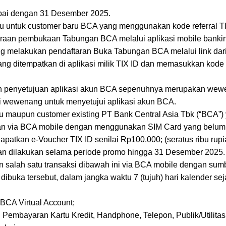
pai dengan 31 Desember 2025.
u untuk customer baru BCA yang menggunakan kode referral 
raan pembukaan Tabungan BCA melalui aplikasi mobile banki
ng melakukan pendaftaran Buka Tabungan BCA melalui link dar
ng ditempatkan di aplikasi milik TIX ID dan memasukkan kode
dan penyetujuan aplikasi akun BCA sepenuhnya merupakan we
ki wewenang untuk menyetujui aplikasi akun BCA.
ru maupun customer existing PT Bank Central Asia Tbk (“BCA”
 via BCA mobile dengan menggunakan SIM Card yang belum p
patkan e-Voucher TIX ID senilai Rp100.000; (seratus ribu rupi
 dilakukan selama periode promo hingga 31 Desember 2025.
salah satu transaksi dibawah ini via BCA mobile dengan sumb
dibuka tersebut, dalam jangka waktu 7 (tujuh) hari kalender s
BCA Virtual Account;
embayaran Kartu Kredit, Handphone, Telepon, Publik/Utilitas