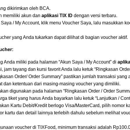
ng dikirimkan oleh BCA.
h memiliki akun dan
aplikasi TIX ID
dengan versi terbaru.
Saya / My Account, klik menu Voucher Saya, lalu masukkan k
ucher yang Anda tukarkan dapat dilihat di bagian voucher aktif.
ucher:
g Anda miliki pada halaman “Akun Saya / My Account” di
aplika
kasi, jam tayang dan kursi favorit Anda lalu ketuk “Ringkasan Ord
kasan Order/ Order Summary” pastikan jumlah transaksi yang 
t dan ketentuan dari masing-masing voucher yang dimiliki.
akan digunakan pada halaman “Ringkasan Order / Order Summar
ga tiket yang harus Anda bayarkan lalu ketuk “Lanjutkan / Cont
an Kartu Debit/Kredit berlogo Visa/MasterCard, pilih nomor ka
 kartu dan detail lainnya terlebih dahulu sebelum melihat vo
unaan voucher di TIXFood, minimum transaksi adalah Rp100.0