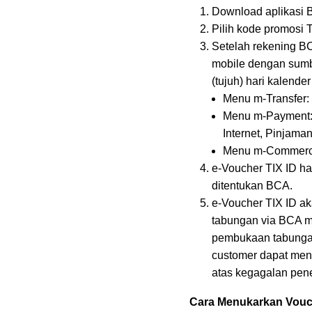
Download aplikasi 
Pilih kode promosi
Setelah rekening BC
mobile dengan sumbe
(tujuh) hari kalend
Menu m-Transfer: 
Menu m-Payment: P
Internet, Pinjaman
Menu m-Commerce:
e-Voucher TIX ID h
ditentukan BCA.
e-Voucher TIX ID a
tabungan via BCA mo
pembukaan tabungan
customer dapat men
atas kegagalan pene
Cara Menukarkan Vouch