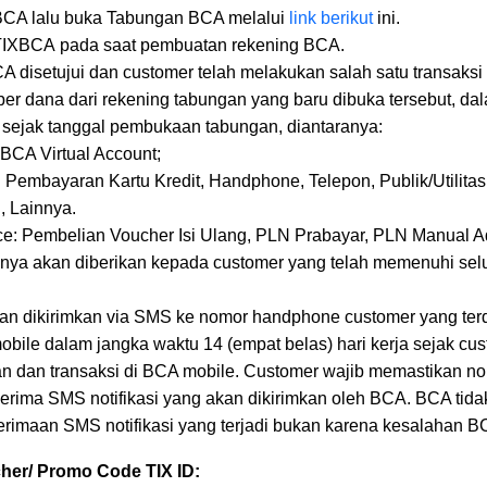
BCA lalu buka Tabungan BCA melalui
link berikut
ini.
 TIXBCA pada saat pembuatan rekening BCA.
A disetujui dan customer telah melakukan salah satu transaksi
r dana dari rekening tabungan yang baru dibuka tersebut, da
er sejak tanggal pembukaan tabungan, diantaranya:
BCA Virtual Account;
embayaran Kartu Kredit, Handphone, Telepon, Publik/Utilitas
, Lainnya.
 Pembelian Voucher Isi Ulang, PLN Prabayar, PLN Manual Ad
anya akan diberikan kepada customer yang telah memenuhi sel
kan dikirimkan via SMS ke nomor handphone customer yang ter
bile dalam jangka waktu 14 (empat belas) hari kerja sejak c
 dan transaksi di BCA mobile. Customer wajib memastikan 
erima SMS notifikasi yang akan dikirimkan oleh BCA. BCA tid
rimaan SMS notifikasi yang terjadi bukan karena kesalahan B
er/ Promo Code TIX ID: