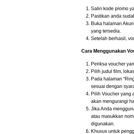
Salin kode promo ya
Pastikan anda suda
Buka halaman Akun 
yang tersedia.
Setelah berhasil, vo
Cara Menggunakan Vo
Periksa voucher yan
Pilih judul film, lo
Pada halaman “Ring
sesuai dengan syara
Pilih Voucher yang 
akan mengurangi har
Jika Anda menggunak
atau masukkan nomor
digunakan.
Khusus untuk pengg