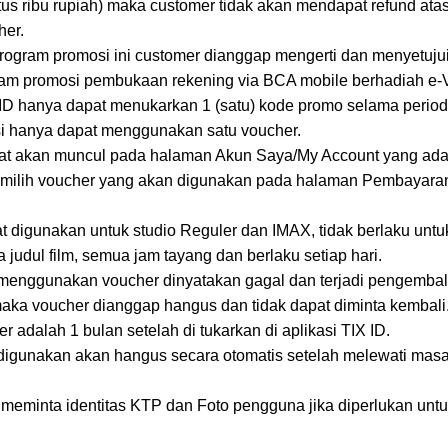
s ribu rupiah) maka customer tidak akan mendapat refund atas s
her.
ogram promosi ini customer dianggap mengerti dan menyetujui
gram promosi pembukaan rekening via BCA mobile berhadiah e-
ID hanya dapat menukarkan 1 (satu) kode promo selama perio
si hanya dapat menggunakan satu voucher.
at akan muncul pada halaman Akun Saya/My Account yang ada d
ilih voucher yang akan digunakan pada halaman Pembayaran
 digunakan untuk studio Reguler dan IMAX, tidak berlaku untu
 judul film, semua jam tayang dan berlaku setiap hari.
g menggunakan voucher dinyatakan gagal dan terjadi pengemba
 maka voucher dianggap hangus dan tidak dapat diminta kembali
 adalah 1 bulan setelah di tukarkan di aplikasi TIX ID.
digunakan akan hangus secara otomatis setelah melewati masa 
 meminta identitas KTP dan Foto pengguna jika diperlukan untu