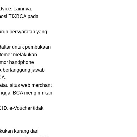
vice, Lainnya.
mosi TIXBCA pada
uruh persyaratan yang
daftar untuk pembukaan
ustomer melakukan
nomor handphone
ak bertanggung jawab
CA.
atau situs web merchant
 tanggal BCA mengirimkan
X ID
. e-Voucher tidak
akukan kurang dari