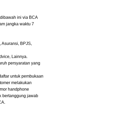
 dibawah ini via BCA
lam jangka waktu 7
, Asuransi, BPJS,
vice, Lainnya.
uruh persyaratan yang
daftar untuk pembukaan
ustomer melakukan
nomor handphone
ak bertanggung jawab
CA.