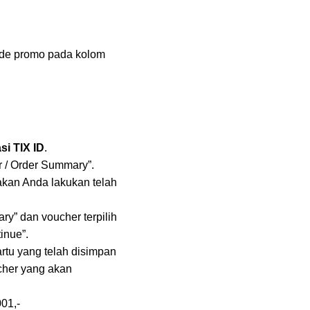
ode promo pada kolom
si TIX ID
.
er / Order Summary”.
akan Anda lakukan telah
y” dan voucher terpilih
inue”.
rtu yang telah disimpan
ucher yang akan
01,-