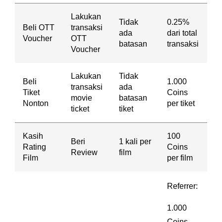
Lakukan
Tidak
0.25%
Beli OTT
transaksi
ada
dari total
Voucher
OTT
batasan
transaksi
Voucher
Lakukan
Tidak
Beli
1.000
transaksi
ada
Tiket
Coins
movie
batasan
Nonton
per tiket
ticket
tiket
Kasih
100
Beri
1 kali per
Rating
Coins
Review
film
Film
per film
Referrer:
1.000
Coins