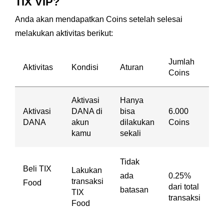
TIX VIP?
Anda akan mendapatkan Coins setelah selesai
melakukan aktivitas berikut:
Jumlah
Aktivitas
Kondisi
Aturan
Coins
Aktivasi
Hanya
Aktivasi
DANA di
bisa
6.000
DANA
akun
dilakukan
Coins
kamu
sekali
Tidak
Beli TIX
Lakukan
ada
0.25%
transaksi
Food
dari total
batasan
TIX
transaksi
Food