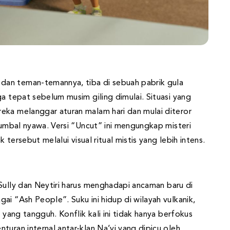
dan teman-temannya, tiba di sebuah pabrik gula
ga tepat sebelum musim giling dimulai. Situasi yang
eka melanggar aturan malam hari dan mulai diteror
 tumbal nyawa. Versi “Uncut” ini mengungkap misteri
k tersebut melalui visual ritual mistis yang lebih intens.
 Sully dan Neytiri harus menghadapi ancaman baru di
ai “Ash People”. Suku ini hidup di wilayah vulkanik,
 yang tangguh. Konflik kali ini tidak hanya berfokus
turan internal antar-klan Na’vi yang dipicu oleh