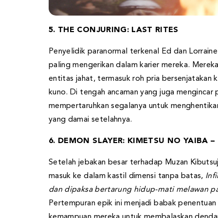
5. THE CONJURING: LAST RITES
Penyelidik paranormal terkenal Ed dan Lorrain
paling mengerikan dalam karier mereka. Mereka
entitas jahat, termasuk roh pria bersenjatakan 
kuno. Di tengah ancaman yang juga mengincar p
mempertaruhkan segalanya untuk menghentikan 
yang damai setelahnya.
6. DEMON SLAYER: KIMETSU NO YAIBA – 
Setelah jebakan besar terhadap Muzan Kibutsuj
masuk ke dalam kastil dimensi tanpa batas,
Inf
dan dipaksa bertarung hidup-mati melawan pasu
Pertempuran epik ini menjadi babak penentuan
kemampuan mereka untuk membalaskan dendam 