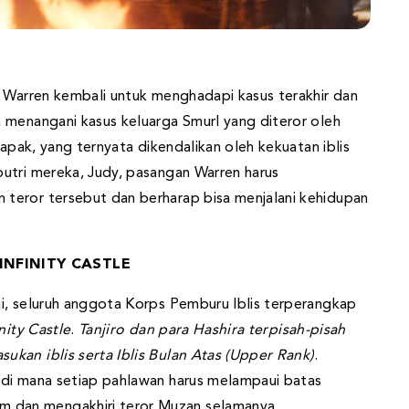
e Warren kembali untuk menghadapi kasus terakhir dan
 menangani kasus keluarga Smurl yang diteror oleh
kapak, yang ternyata dikendalikan oleh kekuatan iblis
utri mereka, Judy, pasangan Warren harus
teror tersebut dan berharap bisa menjalani kehidupan
INFINITY CASTLE
i, seluruh anggota Korps Pemburu Iblis terperangkap
inity Castle
.
Tanjiro dan para Hashira terpisah-pisah
kan iblis serta Iblis Bulan Atas (Upper Rank)
.
 di mana setiap pahlawan harus melampaui batas
dan mengakhiri teror Muzan selamanya.