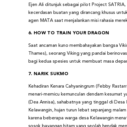
Ejen Ali ditunjuk sebagai pilot Project SATRIA
kecerdasan buatan yang dirancang khusus untuk
agen MATA saat menjalankan misi rahasia mere
6. HOW TO TRAIN YOUR DRAGON
Saat ancaman kuno membahayakan bangsa Vikin
Thames), seorang Viking yang pandai berinovasi
bagi kedua spesies untuk membuat masa depan
7. NARIK SUKMO
Kehadiran Kenara Cahyaningrum (Febby Rastanty
menari-memicu kemunculan dendam kesumat yan
(Dea Annisa), sahabatnya yang tinggal di Desa
Kelawangin, hujan turun lebat sepanjang malam 
karena beberapa warga desa Kelawangin menat
sosok bayangan hitam yang seolah hendak men