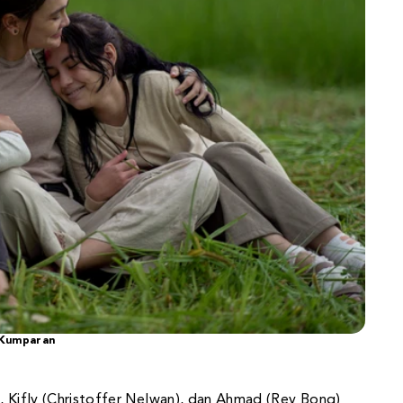
Kumparan
), Kifly (Christoffer Nelwan), dan Ahmad (Rey Bong)