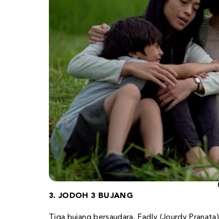
3. JODOH 3 BUJANG
Tiga bujang bersaudara, Fadly (Jourdy Pranata