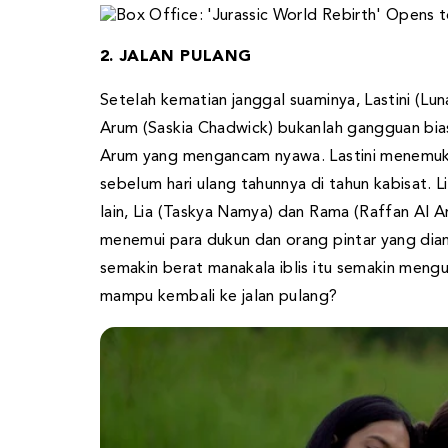
2. JALAN PULANG
Setelah kematian janggal suaminya, Lastini (Lun
Arum (Saskia Chadwick) bukanlah gangguan bia
Arum yang mengancam nyawa. Lastini menemuk
sebelum hari ulang tahunnya di tahun kabisat. L
lain, Lia (Taskya Namya) dan Rama (Raffan Al A
menemui para dukun dan orang pintar yang di
semakin berat manakala iblis itu semakin men
mampu kembali ke jalan pulang?