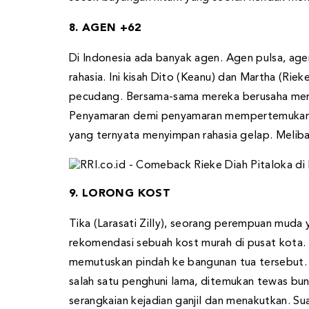
8. AGEN +62
Di Indonesia ada banyak agen. Agen pulsa, age
rahasia. Ini kisah Dito (Keanu) dan Martha (Rie
pecudang. Bersama-sama mereka berusaha memec
Penyamaran demi penyamaran mempertemukan me
yang ternyata menyimpan rahasia gelap. Melib
9. LORONG KOST
Tika (Larasati Zilly), seorang perempuan mud
rekomendasi sebuah kost murah di pusat kota.
memutuskan pindah ke bangunan tua tersebut. N
salah satu penghuni lama, ditemukan tewas bunu
serangkaian kejadian ganjil dan menakutkan. Su