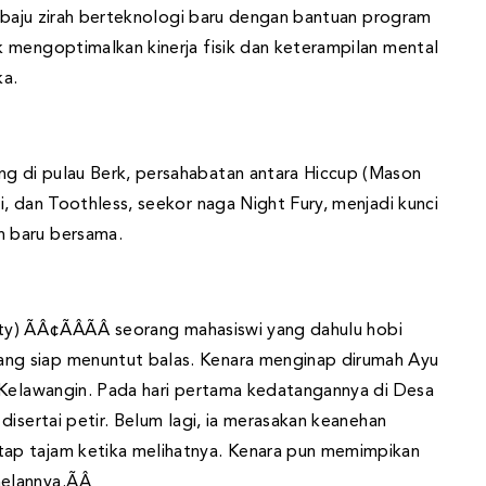
, baju zirah berteknologi baru dengan bantuan program
 mengoptimalkan kinerja fisik dan keterampilan mental
ka.
g di pulau Berk, persahabatan antara Hiccup (Mason
, dan Toothless, seekor naga Night Fury, menjadi kunci
 baru bersama.
) ÃÂ¢ÃÂÃÂ seorang mahasiswi yang dahulu hobi
g siap menuntut balas. Kenara menginap dirumah Ayu
 Kelawangin. Pada hari pertama kedatangannya di Desa
disertai petir. Belum lagi, ia merasakan keanehan
ap tajam ketika melihatnya. Kenara pun memimpikan
elannya.ÃÂ