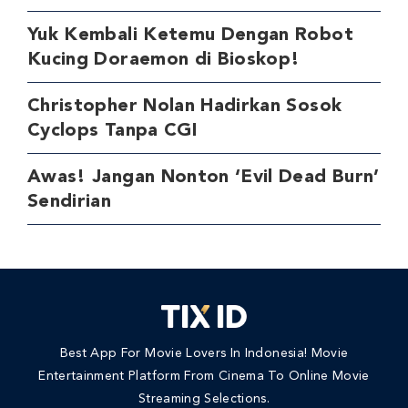
Yuk Kembali Ketemu Dengan Robot
Kucing Doraemon di Bioskop!
Christopher Nolan Hadirkan Sosok
Cyclops Tanpa CGI
Awas! Jangan Nonton ‘Evil Dead Burn’
Sendirian
Best App For Movie Lovers In Indonesia! Movie
Entertainment Platform From Cinema To Online Movie
Streaming Selections.