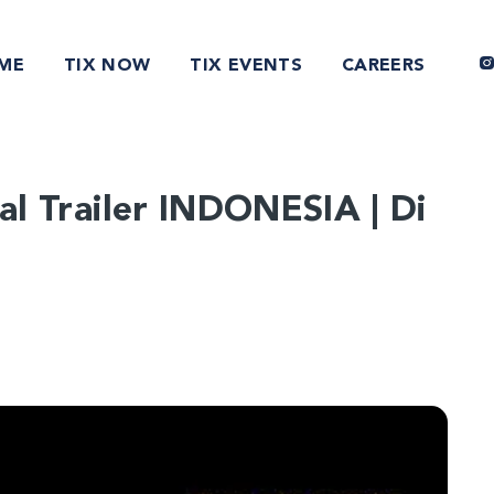
ME
TIX NOW
TIX EVENTS
CAREERS
ial Trailer INDONESIA | Di