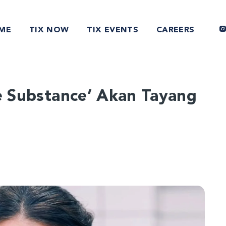
ME
TIX NOW
TIX EVENTS
CAREERS
he Substance’ Akan Tayang