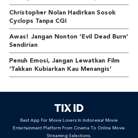
Christopher Nolan Hadirkan Sosok
Cyclops Tanpa CGI
Awas! Jangan Nonton ‘Evil Dead Burn’
Sendirian
Penuh Emosi, Jangan Lewatkan Film
‘Takkan Kubiarkan Kau Menangis’
Best App For Movie Lovers In Indonesia! Movie
Entertainment Platform From Cinema To Online Movie
Streaming Selections.