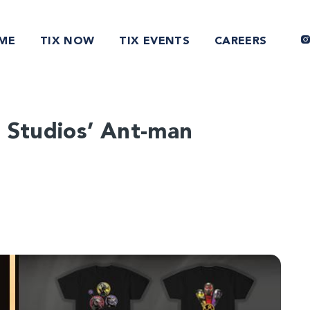
ME
TIX NOW
TIX EVENTS
CAREERS
 Studios’ Ant-man