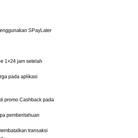
menggunakan SPayLater
e 1×24 jam setelah
rga pada aplikasi
ati promo Cashback pada
npa pemberitahuan
membatalkan transaksi