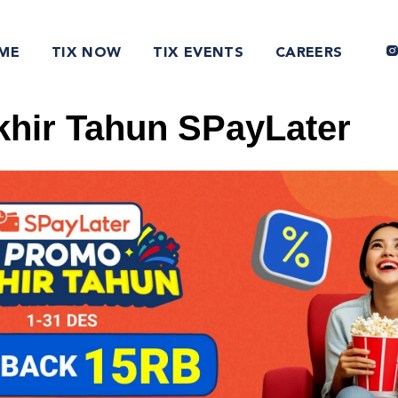
ME
TIX NOW
TIX EVENTS
CAREERS
hir Tahun SPayLater