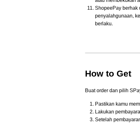
atau membekukan ak
ShopeePay berhak u
penyalahgunaan, kec
berlaku.
How to Get
Buat order dan pilih S
Pastikan kamu mem
Lakukan pembayara
Setelah pembayara