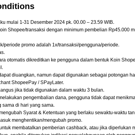
nditions
aku mulai 1-31 Desember 2024 pk. 00.00 – 23.59 WIB.
Koin Shopee/transaksi dengan minimum pembelian Rp45.000 
k/periode promo adalah 1x/transaksi/pengguna/periode.
as.
ra otomatis dikreditkan ke pengguna dalam bentuk Koin Shope
l.
 dapat diuangkan, namun dapat digunakan sebagai potongan ha
chant ShopeePay / SPayLater.
ngus jika tidak digunakan dalam waktu 3 bulan.
melakukan pengembalian dana, pengguna tidak dapat menikm
g sama di hari yang sama.
engubah Syarat & Ketentuan yang berlaku sewaktu-waktu ta
ermasuk menghentikan/mengubah promo.
untuk membatalkan pemberian cashback, atau jika diperlukan 