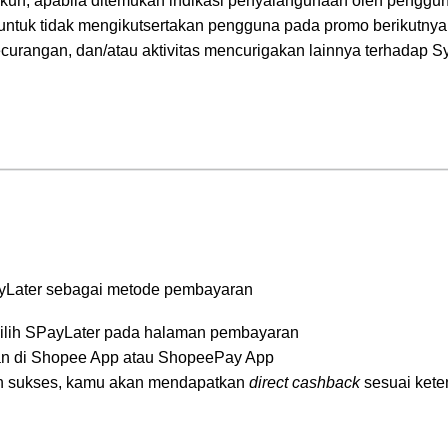
un, apabila ditemukan indikasi penyalahgunaan oleh penggun
ntuk tidak mengikutsertakan pengguna pada promo berikutnya 
urangan, dan/atau aktivitas mencurigakan lainnya terhadap S
PayLater sebagai metode pembayaran
ilih SPayLater pada halaman pembayaran
n di Shopee App atau ShopeePay App
n sukses, kamu akan mendapatkan
direct cashback
sesuai kete