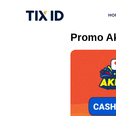
HO
Promo Ak