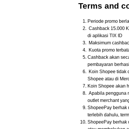
Terms and co
Periode promo berl
⁠Cashback 15.000 
di aplikasi TIX ID
⁠ ⁠Maksimum cashbac
⁠Kuota promo terbat
Cashback akan seca
pembayaran berhasi
⁠Koin Shopee tidak
Shopee atau di Mer
Koin Shopee akan ha
⁠Apabila pengguna 
outlet merchant yan
ShopeePay berhak m
terlebih dahulu, t
⁠ShopeePay berhak 