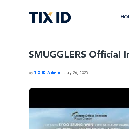
HO
SMUGGLERS Official In
by
TIX ID Admin
July 26, 2023