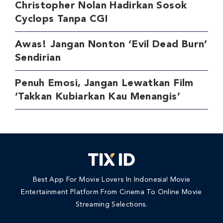
Christopher Nolan Hadirkan Sosok
Cyclops Tanpa CGI
Awas! Jangan Nonton ‘Evil Dead Burn’
Sendirian
Penuh Emosi, Jangan Lewatkan Film
‘Takkan Kubiarkan Kau Menangis’
Best App For Movie Lovers In Indonesia! Movie
Entertainment Platform From Cinema To Online Movie
Streaming Selections.