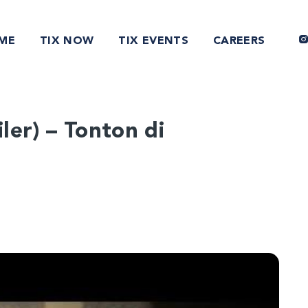
ME
TIX NOW
TIX EVENTS
CAREERS
iler) – Tonton di