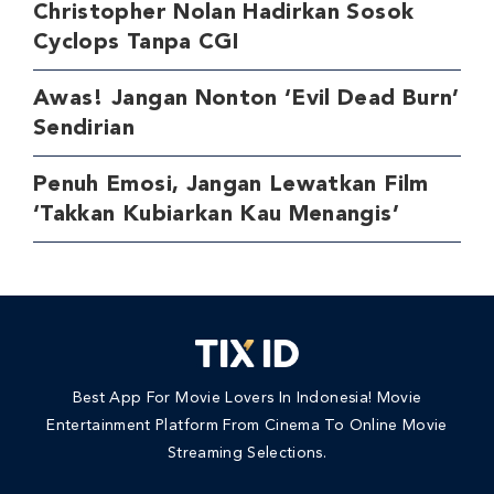
Christopher Nolan Hadirkan Sosok
Cyclops Tanpa CGI
Awas! Jangan Nonton ‘Evil Dead Burn’
Sendirian
Penuh Emosi, Jangan Lewatkan Film
‘Takkan Kubiarkan Kau Menangis’
Best App For Movie Lovers In Indonesia! Movie
Entertainment Platform From Cinema To Online Movie
Streaming Selections.