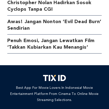
Christopher Nolan Hadirkan Sosok
Cyclops Tanpa CGI
Awas! Jangan Nonton ‘Evil Dead Burn’
Sendirian
Penuh Emosi, Jangan Lewatkan Film
‘Takkan Kubiarkan Kau Menangis’
Best App For Movie Lovers In Indonesia! Movie
Entertainment Platform From Cinema To Online Movie
Streaming Selections.