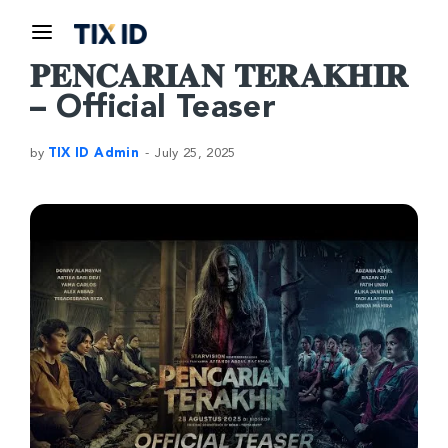
𝐏𝐄𝐍𝐂𝐀𝐑𝐈𝐀𝐍 𝐓𝐄𝐑𝐀𝐊𝐇𝐈𝐑
– Official Teaser
by
TIX ID Admin
July 25, 2025