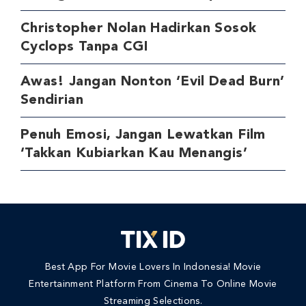
Christopher Nolan Hadirkan Sosok
Cyclops Tanpa CGI
Awas! Jangan Nonton ‘Evil Dead Burn’
Sendirian
Penuh Emosi, Jangan Lewatkan Film
‘Takkan Kubiarkan Kau Menangis’
Best App For Movie Lovers In Indonesia! Movie
Entertainment Platform From Cinema To Online Movie
Streaming Selections.