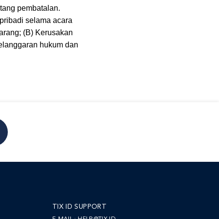
ntang pembatalan.
pribadi selama acara
arang; (B) Kerusakan
 Pelanggaran hukum dan
TIX ID SUPPORT