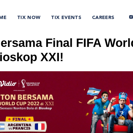
ME
TIX NOW
TIX EVENTS
CAREERS
ersama Final FIFA Worl
ioskop XXI!