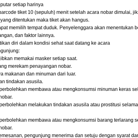
utar setiap harinya
code tiket 10 (sepuluh) menit setelah acara nobar dimulai, jik
yang ditentukan maka tiket akan hangus.
apat memilih tempat duduk. Penyelenggara akan menentukan 
ngan, dan faktor lainnya.
an diri dalam kondisi sehat saat datang ke acara
ngunjung:
jibkan memakai masker setiap saat.
rang merekam penayangan nobar.
a makanan dan minuman dari luar.
an tindakan asusila.
iperbolehkan membawa atau mengkonsumsi minuman keras sel
nobar.
perbolehkan melakukan tindakan asusila atau prostitusi selama 
iperbolehkan membawa atau mengkonsumsi barang terlarang se
nobar.
esanan, pengunjung menerima dan setuju dengan syarat dan 