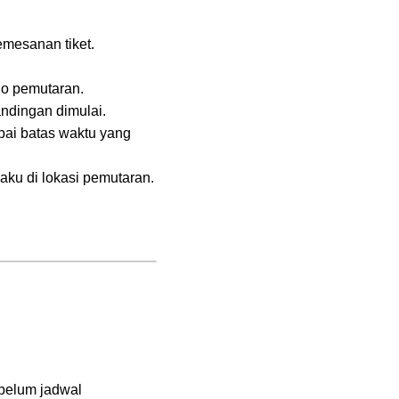
emesanan tiket.
io pemutaran.
andingan dimulai.
pai batas waktu yang
aku di lokasi pemutaran.
ebelum jadwal