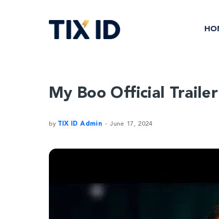
HO
My Boo Official Traile
by
TIX ID Admin
June 17, 2024