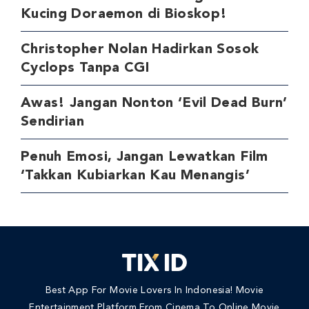
Kucing Doraemon di Bioskop!
Christopher Nolan Hadirkan Sosok
Cyclops Tanpa CGI
Awas! Jangan Nonton ‘Evil Dead Burn’
Sendirian
Penuh Emosi, Jangan Lewatkan Film
‘Takkan Kubiarkan Kau Menangis’
Best App For Movie Lovers In Indonesia! Movie
Entertainment Platform From Cinema To Online Movie