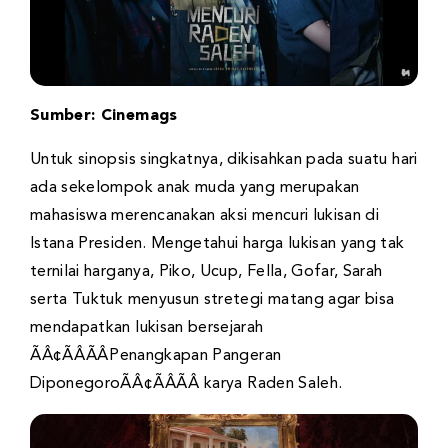
Sumber: Cinemags
Untuk sinopsis singkatnya, dikisahkan pada suatu hari
ada sekelompok anak muda yang merupakan
mahasiswa merencanakan aksi mencuri lukisan di
Istana Presiden. Mengetahui harga lukisan yang tak
ternilai harganya, Piko, Ucup, Fella, Gofar, Sarah
serta Tuktuk menyusun stretegi matang agar bisa
mendapatkan lukisan bersejarah
ÃÂ¢ÃÂÃÂPenangkapan Pangeran
DiponegoroÃÂ¢ÃÂÃÂ karya Raden Saleh.