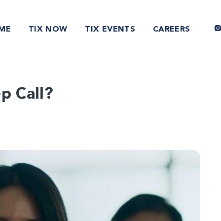
ME
TIX NOW
TIX EVENTS
CAREERS
p Call?