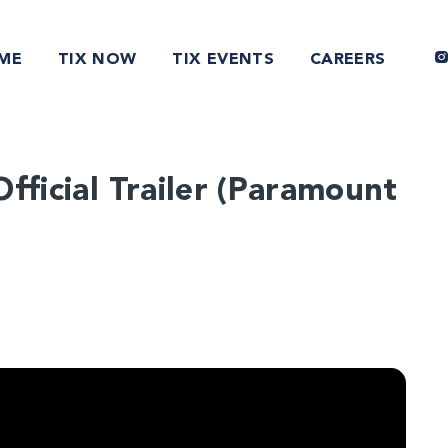
ME
TIX NOW
TIX EVENTS
CAREERS
fficial Trailer (Paramount
D