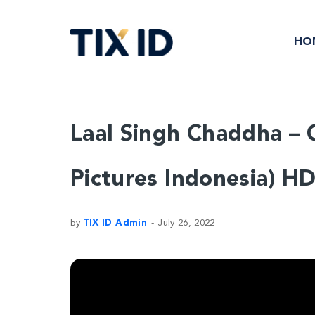
HO
Laal Singh Chaddha – O
Pictures Indonesia) H
by
TIX ID Admin
July 26, 2022