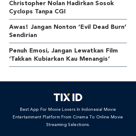
Christopher Nolan Hadirkan Sosok
Cyclops Tanpa CGI
Awas! Jangan Nonton ‘Evil Dead Burn’
Sendirian
Penuh Emosi, Jangan Lewatkan Film
‘Takkan Kubiarkan Kau Menangis’
Best App For Movie Lovers In Indonesia! Movie
Entertainment Platform From Cinema To Online Movie
Streaming Selections.