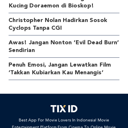
Kucing Doraemon di Bioskop!
Christopher Nolan Hadirkan Sosok
Cyclops Tanpa CGI
Awas! Jangan Nonton ‘Evil Dead Burn’
Sendirian
Penuh Emosi, Jangan Lewatkan Film
‘Takkan Kubiarkan Kau Menangis’
Best App For Movie Lovers In Indonesia! Movie
Entertainment Platform From Cinema To Online Movie