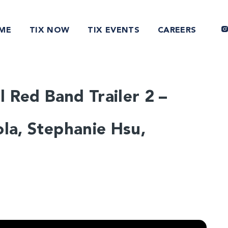
ME
TIX NOW
TIX EVENTS
CAREERS
l Red Band Trailer 2 –
ola, Stephanie Hsu,