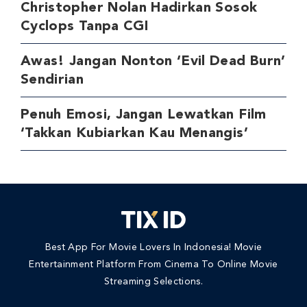
Christopher Nolan Hadirkan Sosok
Cyclops Tanpa CGI
Awas! Jangan Nonton ‘Evil Dead Burn’
Sendirian
Penuh Emosi, Jangan Lewatkan Film
‘Takkan Kubiarkan Kau Menangis’
Best App For Movie Lovers In Indonesia! Movie
Entertainment Platform From Cinema To Online Movie
Streaming Selections.