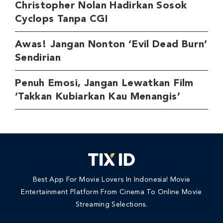
Christopher Nolan Hadirkan Sosok
Cyclops Tanpa CGI
Awas! Jangan Nonton ‘Evil Dead Burn’
Sendirian
Penuh Emosi, Jangan Lewatkan Film
‘Takkan Kubiarkan Kau Menangis’
Best App For Movie Lovers In Indonesia! Movie
Entertainment Platform From Cinema To Online Movie
Streaming Selections.