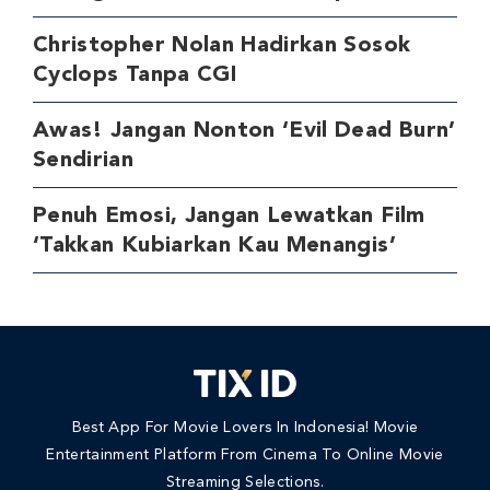
Christopher Nolan Hadirkan Sosok
Cyclops Tanpa CGI
Awas! Jangan Nonton ‘Evil Dead Burn’
Sendirian
Penuh Emosi, Jangan Lewatkan Film
‘Takkan Kubiarkan Kau Menangis’
Best App For Movie Lovers In Indonesia! Movie
Entertainment Platform From Cinema To Online Movie
Streaming Selections.