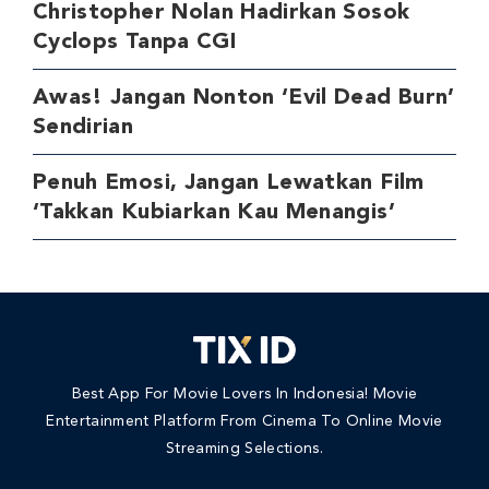
Christopher Nolan Hadirkan Sosok
Cyclops Tanpa CGI
Awas! Jangan Nonton ‘Evil Dead Burn’
Sendirian
Penuh Emosi, Jangan Lewatkan Film
‘Takkan Kubiarkan Kau Menangis’
Best App For Movie Lovers In Indonesia! Movie
Entertainment Platform From Cinema To Online Movie
Streaming Selections.