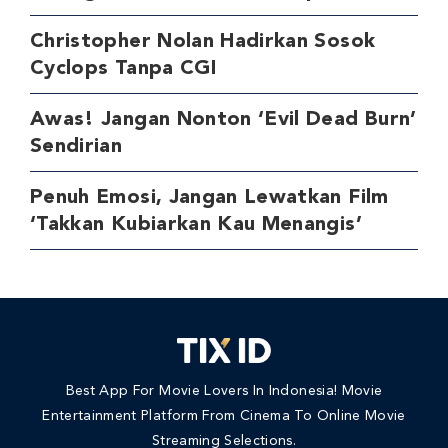
Christopher Nolan Hadirkan Sosok
Cyclops Tanpa CGI
Awas! Jangan Nonton ‘Evil Dead Burn’
Sendirian
Penuh Emosi, Jangan Lewatkan Film
‘Takkan Kubiarkan Kau Menangis’
Best App For Movie Lovers In Indonesia! Movie
Entertainment Platform From Cinema To Online Movie
Streaming Selections.