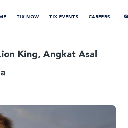
ME
TIX NOW
TIX EVENTS
CAREERS
Lion King, Angkat Asal
ga