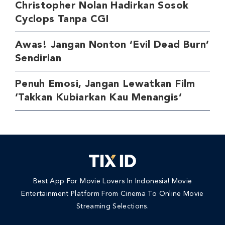
Christopher Nolan Hadirkan Sosok
Cyclops Tanpa CGI
Awas! Jangan Nonton ‘Evil Dead Burn’
Sendirian
Penuh Emosi, Jangan Lewatkan Film
‘Takkan Kubiarkan Kau Menangis’
Best App For Movie Lovers In Indonesia! Movie
Entertainment Platform From Cinema To Online Movie
Streaming Selections.