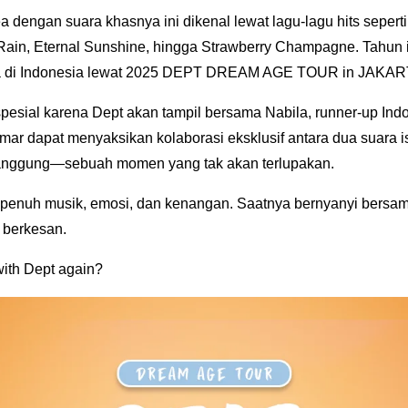
 dengan suara khasnya ini dikenal lewat lagu-lagu hits sepert
Rain, Eternal Sunshine, hingga Strawberry Champagne. Tahun i
 di Indonesia lewat 2025 DEPT DREAM AGE TOUR in JAKAR
spesial karena Dept akan tampil bersama Nabila, runner-up Ind
mar dapat menyaksikan kolaborasi eksklusif antara dua suara 
 panggung—sebuah momen yang tak akan terlupakan.
penuh musik, emosi, dan kenangan. Saatnya bernyanyi bersama
h berkesan.
with Dept again?