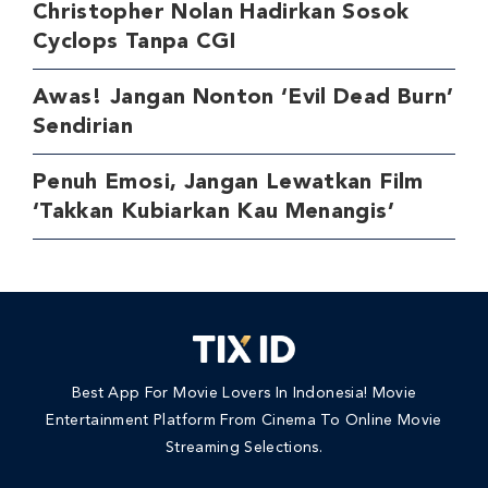
Christopher Nolan Hadirkan Sosok
Cyclops Tanpa CGI
Awas! Jangan Nonton ‘Evil Dead Burn’
Sendirian
Penuh Emosi, Jangan Lewatkan Film
‘Takkan Kubiarkan Kau Menangis’
Best App For Movie Lovers In Indonesia! Movie
Entertainment Platform From Cinema To Online Movie
Streaming Selections.