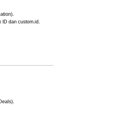
ation).
 ID dan custom.id.
Deals).