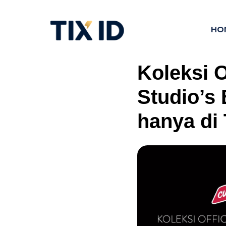
HO
Koleksi O
Studio’s
hanya di 