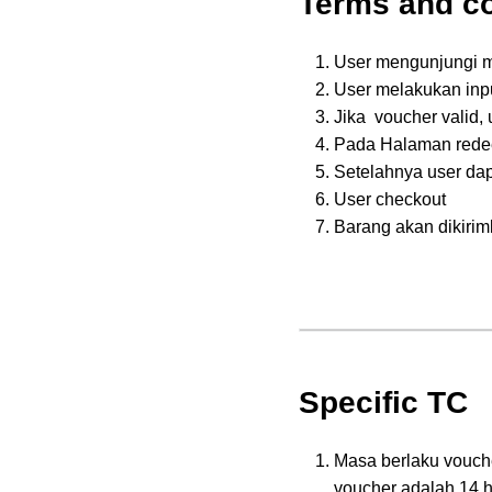
Terms and co
User mengunjungi m
User melakukan inp
Jika voucher valid,
Pada Halaman redee
Setelahnya user dap
User checkout
Barang akan dikirim
Specific TC
Masa berlaku vouche
voucher adalah 14 h