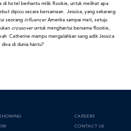
di hotel berhantu milik Rookie, untuk melihat apa
sebut dipicu secara bersamaan. Jessica, yang sekarang
tui seorang
influencer
Amerika sampai mati, setuju
jukan
crossover
untuk menghantui bersama Rookie,
akah Catherine mampu mengalahkan sang adik Jessica
diva di dunia hantu?
SHOWING
CAREERS
NOW
CONTACT US