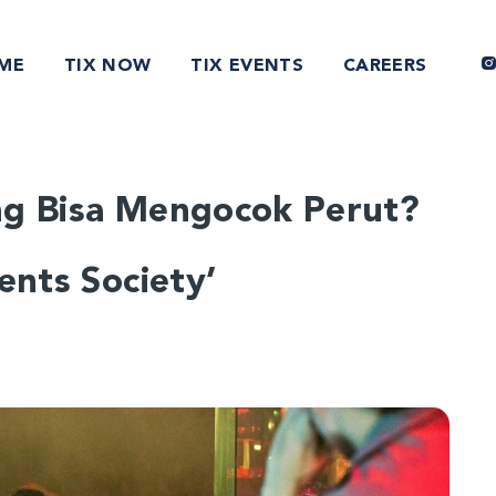
ME
TIX NOW
TIX EVENTS
CAREERS
ng Bisa Mengocok Perut?
ents Society’