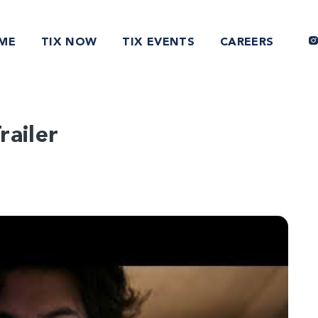
ME
TIX NOW
TIX EVENTS
CAREERS
railer