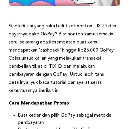
Siapa di sini yang suka beli tiket nonton TIX ID dan
bayarnya pake GoPay? Biar nonton kamu semakin
seru, sekarang ada kesempatan buat kamu
mendapatkan ‘cashback’ hingga Rp25.000 GoPay
Coins untuk kalian yang melakukan transaksi
pembelian tiket di TIX ID dan melakukan
pembayaran dengan GoPay. Untuk lebih tahu
detailnya, yuk baca tutorial dan syarat serta
ketentuannya berikut ini:
Cara Mendapatkan Promo
Buat order dan pilih GoPay sebagai metode
pembayaran