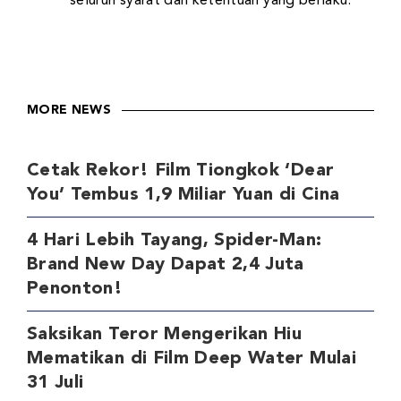
seluruh syarat dan ketentuan yang berlaku.
MORE NEWS
Cetak Rekor! Film Tiongkok ‘Dear
You’ Tembus 1,9 Miliar Yuan di Cina
4 Hari Lebih Tayang, Spider-Man:
Brand New Day Dapat 2,4 Juta
Penonton!
Saksikan Teror Mengerikan Hiu
Mematikan di Film Deep Water Mulai
31 Juli